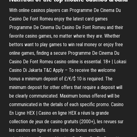
With online casinos players can Programme De Cinema Du
Casino De Font Romeu enjoy the latest card games
Programme De Cinema Du Casino De Font Romeu and their
favorite casino games, no matter where they are. Whether
bettors want to play games to win real money or enjoy free
online games, finding a secure Programme De Cinema Du
Casino De Font Romeu casino online is essential. 18+ | Lokasi
Casino Di Jakarta T&C Apply – To receive the welcome
bonus a minimum deposit of £/€/$ 10 is required. The
minimum deposit for other offers that require a deposit will
be clearly communicated. Maximum bonus offered will be
communicated in the details of each specific promo. Casino
En Ligne HEX | Casino en ligne HEX a réuni la grande
collection de jeux de casino gratuits (2000+), les revues sur
les casinos en ligne et une liste de bonus exclusifs.