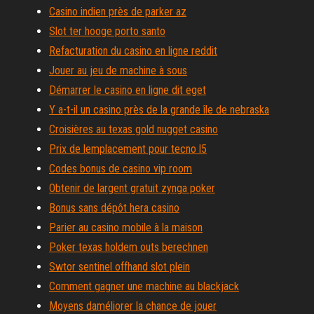
Casino indien près de parker az
Slot ter hooge porto santo
Refacturation du casino en ligne reddit
Jouer au jeu de machine à sous
Démarrer le casino en ligne dit eget
Y a-t-il un casino près de la grande île de nebraska
Croisières au texas gold nugget casino
Prix de lemplacement pour tecno l5
Codes bonus de casino vip room
Obtenir de largent gratuit zynga poker
Bonus sans dépôt hera casino
Parier au casino mobile à la maison
Poker texas holdem outs berechnen
Swtor sentinel offhand slot plein
Comment gagner une machine au blackjack
Moyens daméliorer la chance de jouer