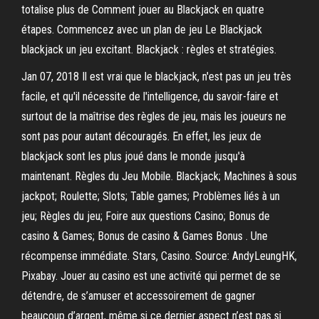
totalise plus de Comment jouer au Blackjack en quatre
étapes. Commencez avec un plan de jeu Le Blackjack
blackjack un jeu excitant. Blackjack : règles et stratégies.
Jan 07, 2018 Il est vrai que le blackjack, n'est pas un jeu très
facile, et qu'il nécessite de l'intelligence, du savoir-faire et
surtout de la maîtrise des règles de jeu, mais les joueurs ne
sont pas pour autant découragés. En effet, les jeux de
blackjack sont les plus joué dans le monde jusqu'à
maintenant. Règles du Jeu Mobile. Blackjack; Machines à sous
jackpot; Roulette; Slots; Table games; Problèmes liés à un
jeu; Règles du jeu; Foire aux questions Casino; Bonus de
casino & Games; Bonus de casino & Games Bonus . Une
récompense immédiate. Stars, Casino. Source: AndyLeungHK,
Pixabay. Jouer au casino est une activité qui permet de se
détendre, de s’amuser et accessoirement de gagner
beaucoup d’argent, même si ce dernier aspect n’est pas si