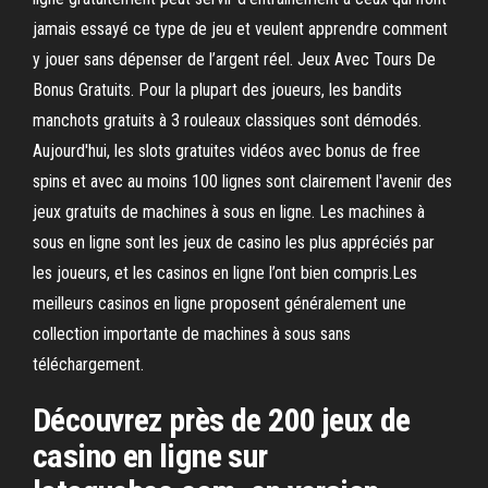
jamais essayé ce type de jeu et veulent apprendre comment
y jouer sans dépenser de l’argent réel. Jeux Avec Tours De
Bonus Gratuits. Pour la plupart des joueurs, les bandits
manchots gratuits à 3 rouleaux classiques sont démodés.
Aujourd'hui, les slots gratuites vidéos avec bonus de free
spins et avec au moins 100 lignes sont clairement l'avenir des
jeux gratuits de machines à sous en ligne. Les machines à
sous en ligne sont les jeux de casino les plus appréciés par
les joueurs, et les casinos en ligne l’ont bien compris.Les
meilleurs casinos en ligne proposent généralement une
collection importante de machines à sous sans
téléchargement.
Découvrez près de 200 jeux de
casino en ligne sur