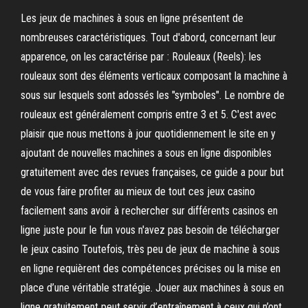
Les jeux de machines à sous en ligne présentent de
nombreuses caractéristiques. Tout d'abord, concernant leur
apparence, on les caractérise par : Rouleaux (Reels): les
rouleaux sont des éléments verticaux composant la machine à
sous sur lesquels sont adossés les "symboles". Le nombre de
rouleaux est généralement compris entre 3 et 5. C'est avec
plaisir que nous mettons à jour quotidiennement le site en y
ajoutant de nouvelles machines a sous en ligne disponibles
gratuitement avec des revues françaises, ce guide a pour but
de vous faire profiter au mieux de tout ces jeux casino
facilement sans avoir à rechercher sur différents casinos en
ligne juste pour le fun vous n'avez pas besoin de télécharger
le jeux casino Toutefois, très peu de jeux de machine à sous
en ligne requièrent des compétences précises ou la mise en
place d’une véritable stratégie. Jouer aux machines à sous en
ligne gratuitement peut servir d’entraînement à ceux qui n’ont