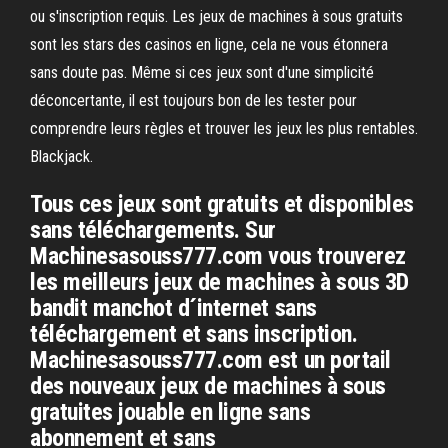
ou s'inscription requis. Les jeux de machines à sous gratuits
sont les stars des casinos en ligne, cela ne vous étonnera
sans doute pas. Même si ces jeux sont d'une simplicité
déconcertante, il est toujours bon de les tester pour
comprendre leurs règles et trouver les jeux les plus rentables.
Blackjack.
Tous ces jeux sont gratuits et disponibles
sans téléchargements. Sur
Machinesasouss777.com vous trouverez
les meilleurs jeux de machines à sous 3D
bandit manchot d´internet sans
téléchargement et sans inscription.
Machinesasouss777.com est un portail
des nouveaux jeux de machines à sous
gratuites jouable en ligne sans
abonnement et sans