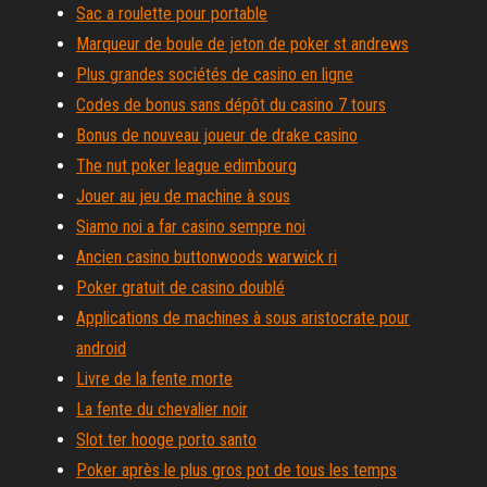
Sac a roulette pour portable
Marqueur de boule de jeton de poker st andrews
Plus grandes sociétés de casino en ligne
Codes de bonus sans dépôt du casino 7 tours
Bonus de nouveau joueur de drake casino
The nut poker league edimbourg
Jouer au jeu de machine à sous
Siamo noi a far casino sempre noi
Ancien casino buttonwoods warwick ri
Poker gratuit de casino doublé
Applications de machines à sous aristocrate pour
android
Livre de la fente morte
La fente du chevalier noir
Slot ter hooge porto santo
Poker après le plus gros pot de tous les temps