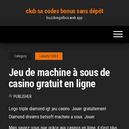
Skip
club sa codes bonus sans dépôt
to
buzzbingolbcs.web.app
the
content
Category
Labady13020
Jeu de machine à sous de
casino gratuit en ligne
By
PUBLISHER
Logo triple diamond igt jeu casino. Jouer gratuitement
Diamond dreams betsoft machine a sous. Jouer
Mais saviez-vous que grâce aux casinos en ligne, il n’est plus