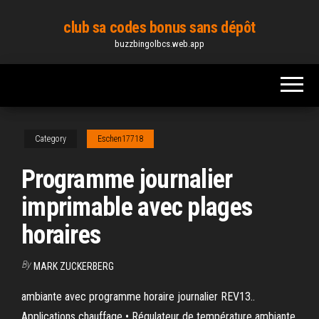
Skip
club sa codes bonus sans dépôt
to
buzzbingolbcs.web.app
the
content
Category
Eschen17718
Programme journalier
imprimable avec plages
horaires
By
MARK ZUCKERBERG
ambiante avec programme horaire journalier REV13..
Applications chauffage • Régulateur de température ambiante