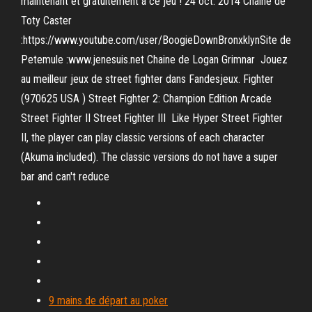
maintenant et gratuitement à ce jeu ! 24 oct. 2014 Chaine de
Toty Caster
:https://www.youtube.com/user/BoogieDownBronxklynSite de
Petemule :www.jenesuis.net Chaine de Logan Grimnar Jouez
au meilleur jeux de street fighter dans Fandesjeux. Fighter
(970625 USA ) Street Fighter 2: Champion Edition Arcade
Street Fighter II Street Fighter III Like Hyper Street Fighter
II, the player can play classic versions of each character
(Akuma included). The classic versions do not have a super
bar and can't reduce
9 mains de départ au poker