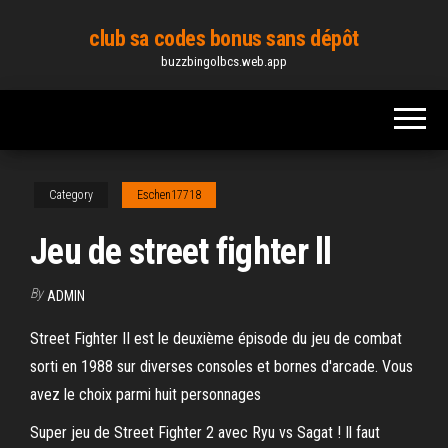
Skip
club sa codes bonus sans dépôt
to
buzzbingolbcs.web.app
the
content
Category
Eschen17718
Jeu de street fighter ll
By
ADMIN
Street Fighter II est le deuxième épisode du jeu de combat
sorti en 1988 sur diverses consoles et bornes d'arcade. Vous
avez le choix parmi huit personnages
Super jeu de Street Fighter 2 avec Ryu vs Sagat ! Il faut