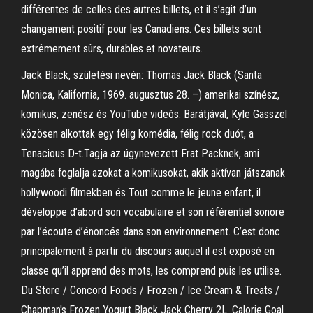
différentes de celles des autres billets, et il s’agit d’un
changement positif pour les Canadiens. Ces billets sont
extrêmement sûrs, durables et novateurs.
Jack Black, születési nevén: Thomas Jack Black (Santa
Monica, Kalifornia, 1969. augusztus 28. –) amerikai színész,
komikus, zenész és YouTube videós. Barátjával, Kyle Gasszel
közösen alkottak egy félig komédia, félig rock duót, a
Tenacious D-t.Tagja az úgynevezett Frat Packnek, ami
magába foglalja azokat a komikusokat, akik aktívan játszanak
hollywoodi filmekben és Tout comme le jeune enfant, il
développe d’abord son vocabulaire et son référentiel sonore
par l’écoute d’énoncés dans son environnement. C’est donc
principalement à partir du discours auquel il est exposé en
classe qu’il apprend des mots, les comprend puis les utilise.
Du Store / Concord Foods / Frozen / Ice Cream & Treats /
Chapman's Frozen Yogurt Black Jack Cherry 2L. Calorie Goal