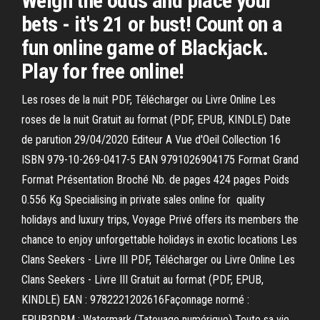
Weigh the odds and place your
bets - it's 21 or bust! Count on a
fun online game of Blackjack.
Play for free online!
Les roses de la nuit PDF, Télécharger ou Livre Online Les
roses de la nuit Gratuit au format (PDF, EPUB, KINDLE) Date
de parution 29/04/2020 Editeur A Vue d'Oeil Collection 16
ISBN 979-10-269-0417-5 EAN 9791026904175 Format Grand
Format Présentation Broché Nb. de pages 424 pages Poids
0.556 Kg Specialising in private sales online for ️ quality
holidays and luxury trips, Voyage Privé offers its members the
chance to enjoy unforgettable holidays in exotic locations Les
Clans Seekers - Livre III PDF, Télécharger ou Livre Online Les
Clans Seekers - Livre III Gratuit au format (PDF, EPUB,
KINDLE) EAN : 9782221202616Façonnage normé :
EPUB3DRM : Watermark (Tatouage numérique) Toute sa vie,